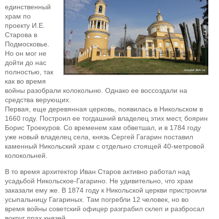
единственный
храм по
проекту И.Е.
Старова в
Подмосковье.
Но он мог не
дойти до нас
полностью, так
как во время
войны разобрали колокольню. Однако ее воссоздали на
средства верующих.
Первая, еще деревянная церковь, появилась в Никольском в
1660 году. Построил ее тогдашний владелец этих мест, боярин
Борис Троекуров. Со временем хам обветшал, и в 1784 году
уже новый владелец села, князь Сергей Гагарин поставил
каменный Никольский храм с отдельно стоящей 40-метровой
колокольней.
В то время архитектор Иван Старов активно работал над
усадьбой Никольское-Гагарино. Не удивительно, что храм
заказали ему же. В 1874 году к Никольской церкви пристроили
усыпальницу Гагариных. Там погребли 12 человек, но во
время войны советский офицер разграбил склеп и разбросал
вокруг прах князей.