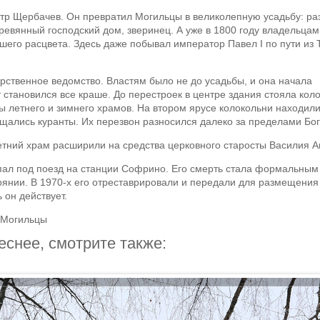
етр Щербачев. Он превратил Могильцы в великолепную усадьбу: ра
еревянный господский дом, зверинец. А уже в 1800 году владельцам
шего расцвета. Здесь даже побывал император Павел I по пути из 
рственное ведомство. Властям было не до усадьбы, и она начала
становился все краше. До перестроек в центре здания стояла коло
ы летнего и зимнего храмов. На втором ярусе колокольни находил
щались куранты. Их перезвон разносился далеко за пределами Бог
тний храм расширили на средства церковного старосты Василия Ан
опал под поезд на станции Софрино. Его смерть стала формальным
оянии. В 1970-х его отреставрировали и передали для размещения к
 он действует.
 Могильцы
снее, смотрите также: