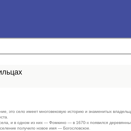
ильцах
ие, это село имеет многовековую историю и знаменитых владельц
ста.
 села, и в одном из них — Фомкино — в 1670-х появился деревянн
оселение получило новое имя — Богословское.