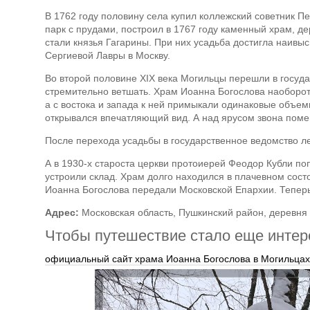
В 1762 году половину села купил коллежский советник П
парк с прудами, построил в 1767 году каменный храм, д
стали князья Гагарины. При них усадьба достигла наивыс
Сергиевой Лавры в Москву.
Во второй половине XIX века Могильцы перешли в госуда
стремительно ветшать. Храм Иоанна Богослова наоборот 
а с востока и запада к ней примыкали одинаковые объем
открывался впечатляющий вид. А над ярусом звона поме
После перехода усадьбы в государственное ведомство ле
А в 1930-х староста церкви протоиерей Феодор Кубли п
устроили склад. Храм долго находился в плачевном сост
Иоанна Богослова передали Московской Епархии. Теперь
Адрес:
Московская область, Пушкинский район, деревня
Чтобы путешествие стало еще интере
официальный сайт храма Иоанна Богослова в Могильцах