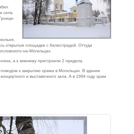
збил
и села
Троице-
кольня,
ись открытые площадки с балюстрадой. Оттуда
ословского-на-Могильцах.
гина, а к зимнему пристроили 2 придела.
 поводом к закрытию храма в Могильцах. В здании
онцертного и выставочного зала. А в 1994 году храм