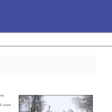
ев.
ый храм