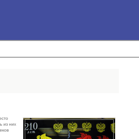
есто
ь из них
еков