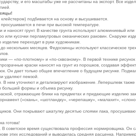
дарству, и его масштабы уже не рассчитаны на экспорт. Все изде
тией.
есяцы!
клейстером) подбивается на основу и высушивается.
просушивается в печи при высокой температуре.
и наносят грунт. В качестве грунта используют алюминиевый или б
бро или кусочки перламутровых океанических раковин. Снаружи из
го изделие переходит в руки художникам.
ь до нескольких месяцев. Федоскинцы используют классическое тр
ллов.
ки — «по-плотному» и «по-сквозному». В первой технике рисуно
прозрачные краски наносят на грунт из порошков, создавая эффект
ок. Он дает только общее впечатление о будущем рисунке. Подм
ки удаляют пемзой.
 В нем уточняют и детализируют изображение. Лепершлевк также
я большей формы и объема рисунку.
краской, отражающие блики на предметах и придающие изделию за
рнамент («скань», «шотландку», «черепашку», «малахит», «слонов
щиков. Они покрывают шкатулку десятью слоями лака, просушиваю
а готова!
о. В советское время существовала профессия нормировщика. Он с
нове этих исследований и выводилась средняя расценка. Например