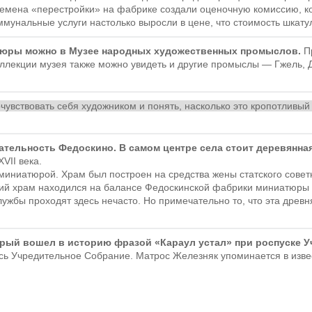
времена «перестройки» на фабрике создали оценочную комиссию, ко
унальные услуги настолько выросли в цене, что стоимость шкатул
тюры можно в Музее народных художественных промыслов.
Пр
коллекции музея также можно увидеть и другие промыслы — Гжель,
чувствовать себя художником и понять, насколько это кропотливый
тельность Федоскино. В самом центре села стоит деревянна
VII века.
 миниатюрой. Храм был построен на средства жены статского сове
ский храм находился на балансе Федоскинской фабрики миниатюры и
ужбы проходят здесь нечасто. Но примечательно то, что эта древн
орый вошел в историю фразой «Караул устал» при роспуске У
ось Учредительное Собрание. Матрос Железняк упоминается в изве