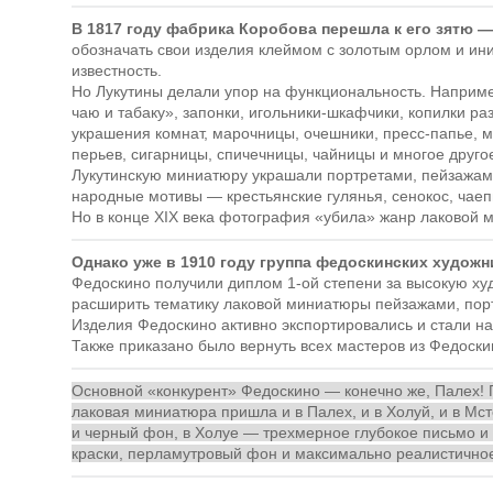
В 1817 году фабрика Коробова перешла к его зятю 
обозначать свои изделия клеймом с золотым орлом и ин
известность.
Но Лукутины делали упор на функциональность. Наприме
чаю и табаку», запонки, игольники-шкафчики, копилки р
украшения комнат, марочницы, очешники, пресс-папье, м
перьев, сигарницы, спичечницы, чайницы и многое друго
Лукутинскую миниатюру украшали портретами, пейзажами
народные мотивы — крестьянские гулянья, сенокос, чаепи
Но в конце XIX века фотография «убила» жанр лаковой м
Однако уже в 1910 году группа федоскинских худож
Федоскино получили диплом 1-ой степени за высокую ху
расширить тематику лаковой миниатюры пейзажами, портр
Изделия Федоскино активно экспортировались и стали на
Также приказано было вернуть всех мастеров из Федоски
Основной «конкурент» Федоскино — конечно же, Палех! 
лаковая миниатюра пришла и в Палех, и в Холуй, и в Мст
и черный фон, в Холуе — трехмерное глубокое письмо и
краски, перламутровый фон и максимально реалистично