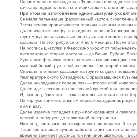
Современное производство в Федоскино принадлежит госу
качество подкрепляется сертификатом и столетней гаран
При этом на изготовление одной шкатулки уходят м
Сначала папье-маше (размоченный картон, скрепленный 
Затем основа пропитывается горячим льняным маслом и 
Далее изделие шлифуют до идеально ровной поверхности 
грунт могут использоваться еще сусальное золото, сере
красным. На это требуется от 4 до 6 месяцев. После это
На роспись шкатулки в Федоскино уходит от пары недел
писали только старые мастера — да Винчи, Рубенс, Брю
Художники федоскинского промысла смешивают две техни
матовый белый грунт слой за слоем. При второй технике 
Сначала плотными красками на грунте создают подмалев
температуре около 60 градусов. Образовавшиеся пузырь
Далее накладывают лепершлевк — второй слой живописи.
Далее идет лессировка прозрачной краской для придани
И, наконец, бликовка — заключительные мазки светлой 
На корпусе тонким стальным перышком художник рисует о
имя и дату.
Далее изделие попадает в руки полировщиков и лакиров
пемзой и полируют до зеркальной поверхности.
Наконец, составные части скрепляют шарнирами. Шкатулк
Такая кропотливая ручная работа и стоит соответственн
времени занимает роспись той или иной шкатулки. На ос