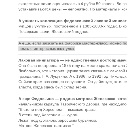
сигаретных пачки оценивалась в 4 рубля 50 копеек. Во 
устанавливаются цены — непонятно. Но материалы и комм
А увидеть коллекцию федоскинской лаковой миниа
купцов Лукутиных, построенном в 1883-1890-х годах. В 
Посадские шали, Жостовский поднос.
А еще, если заказать на фабрике мастер-класс, можно по
немало интересных шкатулок.
Лаковая миниатюра — не единственная достопримеча
Она была построена в 1875 году на месте храма начала X
Любопытно, что история церкви также связана с лаковой
гражданина П.А. Лукутина. А с 1986 по 1992 год Николь
Сейчас храм возвращен верующим. Он действует, хотя сл
власти, когда здесь был склад зерна.
А еще Федоскино — родина матроса Железняка, кот
начальником караула Таврического дворца, где находил
В степи под Херсоном — высокие травы,
В степи под Херсоном — курган.
Лежит под курганом, заросшим бурьяном,
Матрос Железняк, партизан.