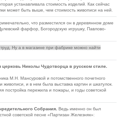
торая устанавливала стоимость изделий. Как сейчас
ки может быть выше, чем стоимость живописи на ней.
имечательно, что разместился он в деревянном доме
 Дулевский фарфор, Богородскую игрушку, Павлово-
 труд. Ну а в магазине при фабрике можно найти
я церковь Николы Чудотворца в русском стиле.
тника М.Н. Мансуровой и потомственного почетного
 живописи, и в нем была выставка картин и шкатулок.
яя постройка пережила и пожары, и годы советской
чредительного Собрания.
Ведь именно он был
стной советской песне «Партизан Железняк»: