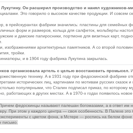
— Лукутину. Он расширил производство и нанял художников-м
ициалами. Это говорило о высоком качестве продукции. И совсем 
р, в прейскурантах фабрики значились: пластины для семейных ф
азличных форм и размеров, кольца для салфеток, мольберты насто
ужские и дамские папиросники, портмоне для визитных карт, подн
е.
, изображениями архитектурных памятников. А со второй половин
тия, тройки.
иниатюры, и в 1904 году фабрика Лукутина закрылась.
ников организовала артель с целью восстановить промысел.
И
дожественную технику. А в 1931 году при федоскинской фабрике о
етами исторических лиц, картинами по мотивам русских сказок и 
столько популярными, что Сталин подписал приказ, по которому м
но, работающих в других местах. А в 1970-х годах появилось ново
Причем федоскинцы называют палешан богомазами, а в ответ им н
еру. При этом у каждого центра — своя особенность. В Палехе это 
 эксперименты с цветом фона, в Мстере — роспись на белом фоне
е письмо.