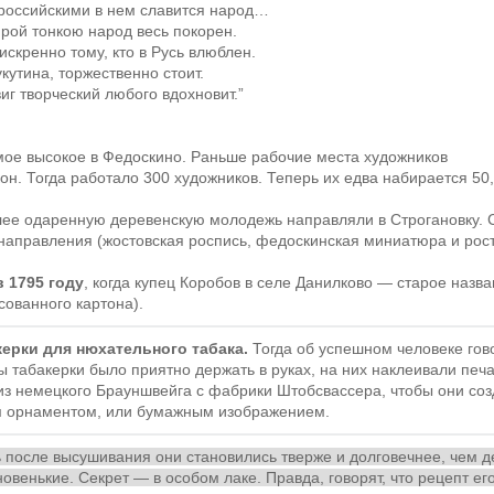
 российскими в нем славится народ…
рой тонкою народ весь покорен.
скренно тому, кто в Русь влюблен.
кутина, торжественно стоит.
иг творческий любого вдохновит.
ое высокое в Федоскино. Раньше рабочие места художников
н. Тогда работало 300 художников. Теперь их едва набирается 50,
лее одаренную деревенскую молодежь направляли в Строгановку. 
 направления (жостовская роспись, федоскинская миниатюра и рос
 1795 году
, когда купец Коробов в селе Данилково — старое наз
ованного картона).
ерки для нюхательного табака.
Тогда об успешном человеке говор
 табакерки было приятно держать в руках, на них наклеивали печ
из немецкого Брауншвейга с фабрики Штобсвассера, чтобы они соз
ым орнаментом, или бумажным изображением.
после высушивания они становились тверже и долговечнее, чем дер
овенькие. Секрет — в особом лаке. Правда, говорят, что рецепт его