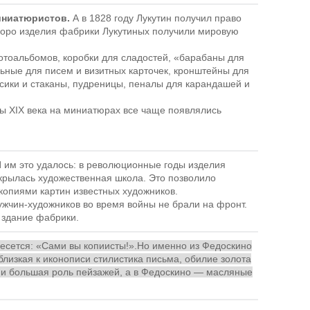
иниатюристов.
А в 1828 году Лукутин получил право
скоро изделия фабрики Лукутиных получили мировую
отоальбомов, коробки для сладостей, «барабаны для
льные для писем и визитных карточек, кронштейны для
осики и стаканы, пудреницы, пеналы для карандашей и
ы XIX века на миниатюрах все чаще появлялись
 им это удалось: в революционные годы изделия
ткрылась художественная школа. Это позволило
копиями картин известных художников.
ужчин-художников во время войны не брали на фронт.
е здание фабрики.
есется: «Сами вы копиисты!».Но именно из Федоскино
близкая к иконописи стилистика письма, обилие золота
 и большая роль пейзажей, а в Федоскино — масляные