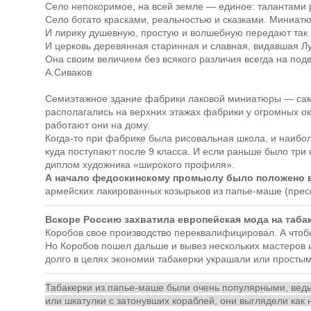
Село непокоримое, на всей земле — единое: талантами
Село богато красками, реальностью и сказками. Миниатю
И лирику душевную, простую и волшебную передают так и
И церковь деревянная старинная и славная, видавшая Лу
Она своим величием без всякого различия всегда на подв
А.Сиваков
Семиэтажное здание фабрики лаковой миниатюры — сам
располагались на верхних этажах фабрики у огромных око
работают они на дому.
Когда-то при фабрике была рисовальная школа, и наибо
куда поступают после 9 класса. И если раньше было три
диплом художника «широкого профиля».
А начало федоскинскому промыслу было положено в
армейских лакированных козырьков из папье-маше (пресс
Вскоре Россию захватила европейская мода на табак
Коробов свое производство переквалифицировал. А чтобы
Но Коробов пошел дальше и вывез нескольких мастеров 
долго в целях экономии табакерки украшали или прост
Табакерки из папье-маше были очень популярными, ведь 
или шкатулки с затонувших кораблей, они выглядели как н