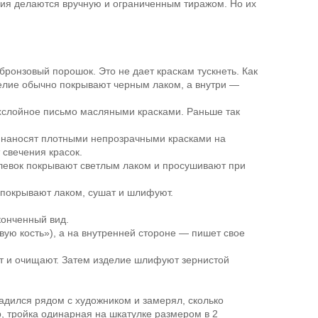
лия делаются вручную и ограниченным тиражом. Но их
ронзовый порошок. Это не дает краскам тускнеть. Как
делие обычно покрывают черным лаком, а внутри —
ехслойное письмо масляными красками. Раньше так
к наносят плотными непрозрачными красками на
 свечения красок.
алевок покрывают светлым лаком и просушивают при
 покрывают лаком, сушат и шлифуют.
конченный вид.
ую кость»), а на внутренней стороне — пишет свое
т и очищают. Затем изделие шлифуют зернистой
адился рядом с художником и замерял, сколько
, тройка одинарная на шкатулке размером в 2