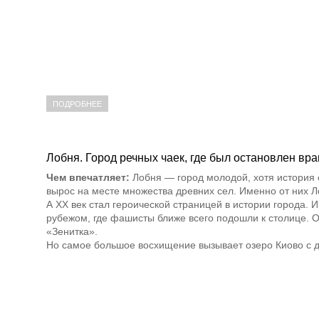
ПОДРОБНЕЕ
Лобня. Город речных чаек, где был остановлен враг
Чем впечатляет:
Лобня — город молодой, хотя история е
вырос на месте множества древних сел. Именно от них
А XX век стал героической страницей в истории города. 
рубежом, где фашисты ближе всего подошли к столице. 
«Зенитка».
Но самое большое восхищение вызывает озеро Киово с д