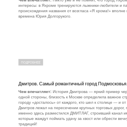
интересы: в Яхроме тренируются лыжники-любители и па
происхождения названия от возгласа «Я хрома!» вполне 
времена Юрия Долгорукого.
ПОДРОБНЕЕ
Дмитров. Самый романтичный город Подмосковья
Чем впечатляет:
История Дмитрова — яркий пример чере
одной стороны, близость к Москве определила важное ст
городу «досталось» от каждого, кто шел к столице — и от 
Дмитров лежал на пересечении крупных торговых дорог, п
именно здесь разместился ДМИТЛАГ, строивший канал им
которые жаждут поймать удачу за хвост или обрести веч
традиций!