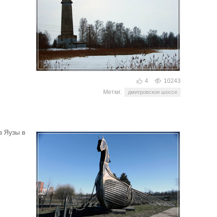
4
10243
Метки:
дмитровское шоссе
з Яузы в