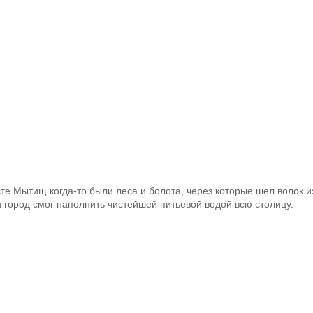
те Мытищ когда-то были леса и болота, через которые шел волок и
й город смог наполнить чистейшей питьевой водой всю столицу.