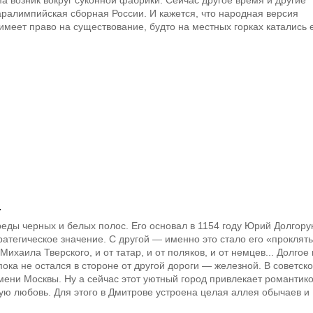
ралимпийская сборная России. И кажется, что народная версия
имеет право на существование, будто на местных горках катались 
.
ды черных и белых полос. Его основал в 1154 году Юрий Долгору
ратегическое значение. С другой — именно это стало его «проклят
Михаила Тверского, и от татар, и от поляков, и от немцев... Долгое
ока не остался в стороне от другой дороги — железной. В советск
ени Москвы. Ну а сейчас этот уютный город привлекает романтико
ную любовь. Для этого в Дмитрове устроена целая аллея обычаев и