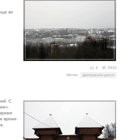
еще во
4
5935
Метки:
дмитровское шоссе
кий. С
ьем»:
 время
ое время
в,