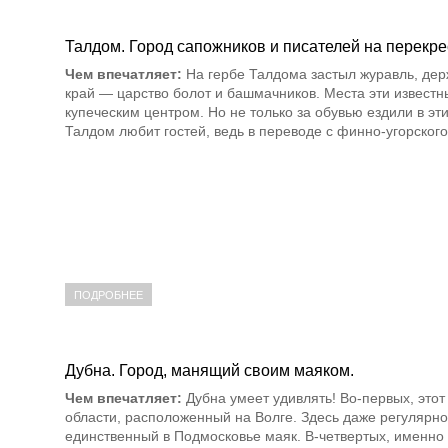
Талдом. Город сапожников и писателей на перекрес
Чем впечатляет:
На гербе Талдома застыл журавль, держ
край — царство болот и башмачников. Места эти известн
купеческим центром. Но не только за обувью ездили в эт
Талдом любит гостей, ведь в переводе с финно-угорског
ПОДРОБНЕЕ
Дубна. Город, манящий своим маяком.
Чем впечатляет:
Дубна умеет удивлять! Во-первых, этот
области, расположенный на Волге. Здесь даже регулярно
единственный в Подмосковье маяк. В-четвертых, именно 