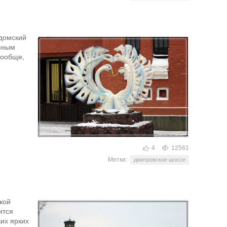
лдомский
упным
вообще,
4
12561
Метки:
дмитровское шоссе
кой
ится
ких ярких