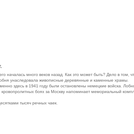
.
го началась много веков назад. Как это может быть? Дело в том, ч
 Лобня унаследовала живописные деревянные и каменные храмы.
Именно здесь в 1941 году были остановлены немецкие войска. Лобн
О кровопролитных боях за Москву напоминает мемориальный комп
есятками тысяч речных чаек.