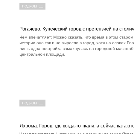
ПОДРОБНЕЕ
Рогачево. Купеческий город с претензией на столи
Чем впечатляет: Можно сказать, что время в этом старом 
истории оно так и не выросло в город, хотя на словах Ро
лишь одна постройка замахнулась на городской масштаб,
центральной площади.
ПОДРОБНЕЕ
Яхрома. Город, где когда-то ткали, а сейчас катают
Чем впечатляет:
Никто уже и не помнит, что город Яхро