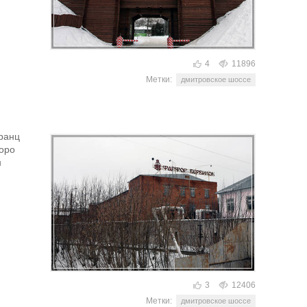
4
11896
Метки:
дмитровское шоссе
Франц
коро
н
3
12406
Метки:
дмитровское шоссе