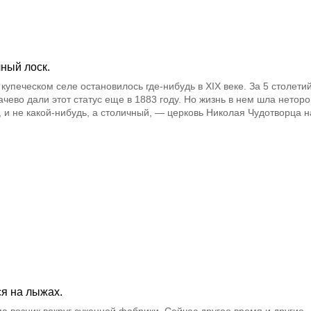
чный лоск.
купеческом селе остановилось где-нибудь в XIX веке. За 5 столети
гачево дали этот статус еще в 1883 году. Но жизнь в нем шла неторо
 и не какой-нибудь, а столичный, — церковь Николая Чудотворца н
ся на лыжах.
ма возник вокруг суконной фабрики. Сейчас другое время и другие