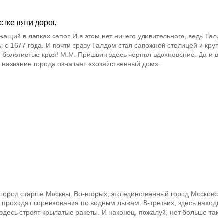
тке пяти дорог.
ащий в лапках сапог. И в этом нет ничего удивительного, ведь Та
ы с 1677 года. И почти сразу Талдом стал сапожной столицей и кр
и болотистые края! М.М. Пришвин здесь черпал вдохновение. Да и 
о название города означает «хозяйственный дом».
 город старше Москвы. Во-вторых, это единственный город Московс
 проходят соревнования по водным лыжам. В-третьих, здесь наход
здесь строят крылатые ракеты. И наконец, пожалуй, нет больше та