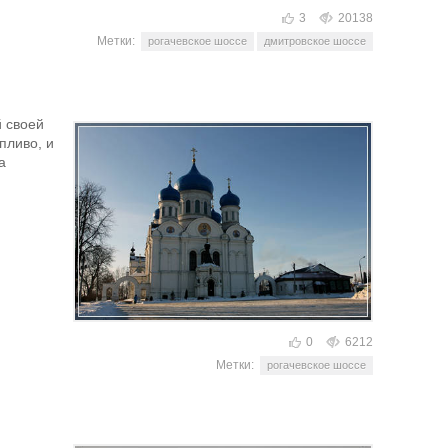
3
20138
Метки:
рогачевское шоссе
дмитровское шоссе
й своей
пливо, и
а
0
6212
Метки:
рогачевское шоссе