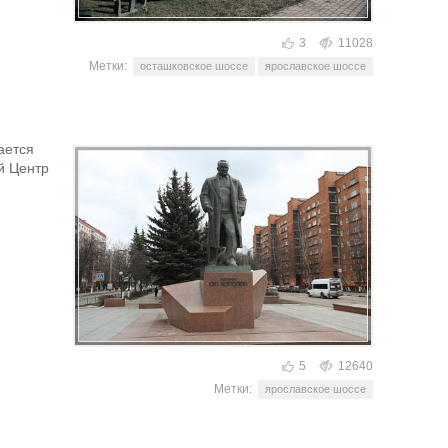
3
11028
Метки:
осташковское шоссе
ярославское шоссе
ается
й Центр
5
12640
Метки:
ярославское шоссе