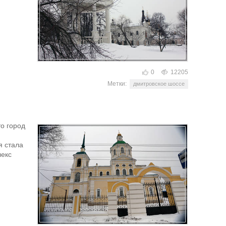
0
12205
Метки:
дмитровское шоссе
то город
я стала
лекс