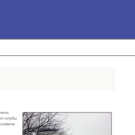
очень
хт-клубы
осквичи